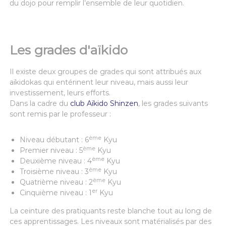
du dojo pour remplir l’ensemble de leur quotidien.
Les grades d'aïkido
Il existe deux groupes de grades qui sont attribués aux
aïkidokas qui entérinent leur niveau, mais aussi leur
investissement, leurs efforts.
Dans la cadre du
club Aïkido Shinzen
, les grades suivants
sont remis par le professeur :
ème
Niveau débutant : 6
Kyu
ème
Premier niveau : 5
Kyu
ème
Deuxième niveau : 4
Kyu
ème
Troisième niveau : 3
Kyu
ème
Quatrième niveau : 2
Kyu
er
Cinquième niveau : 1
Kyu
La ceinture des pratiquants reste blanche tout au long de
ces apprentissages. Les niveaux sont matérialisés par des