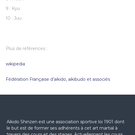
9 : Kyu
10 : Juu
Plus de références :
wikipedia
Fédération Française d’aïkido, aïkibudo et associés
Aïkido Shinzen est une association sportive loi 1901 dont
le but est de former ses adhérents à cet art martial à
travers des cours et des stages. Actuellement les cours