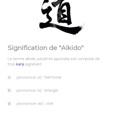
Signification de "Aïkido"
Le terme aïkido
aikidō
en japonais) est composé de
trois
kanji
signifiant :
合
(prononcer ai)
: harmonie
気
(prononcer ki)
: énergie
道
(prononcer dō)
: voie