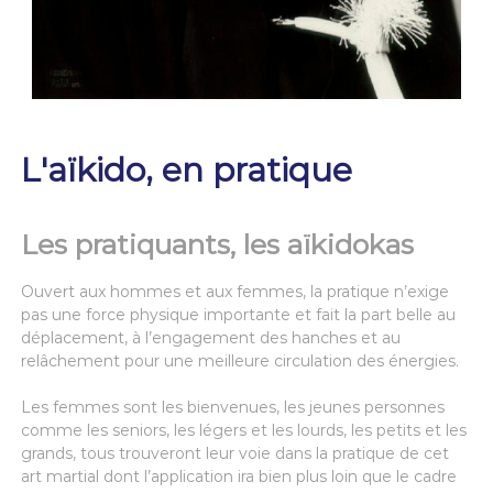
L'aïkido, en pratique
Les pratiquants, les aïkidokas
Ouvert aux hommes et aux femmes, la pratique n’exige
pas une force physique importante et fait la part belle au
déplacement, à l’engagement des hanches et au
relâchement pour une meilleure circulation des énergies.
Les femmes sont les bienvenues, les jeunes personnes
comme les seniors, les légers et les lourds, les petits et les
grands, tous trouveront leur voie dans la pratique de cet
art martial dont l’application ira bien plus loin que le cadre